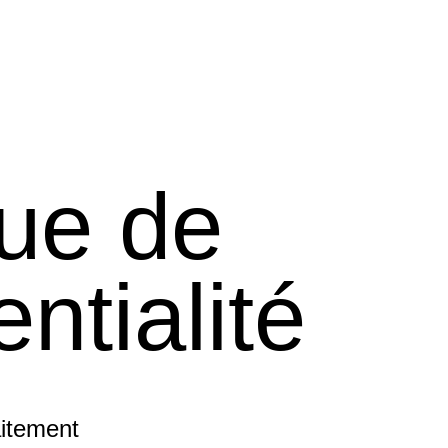
que de
entialité
aitement