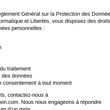
lement Général sur la Protection des Donné
formatique et Libertés, vous disposez des droit
nées personnelles :
n
t
n du traitement
ité des données
otre consentement à tout moment
its, contactez-nous à
bon.com
. Nous nous engageons à répondre
um d’un mois.